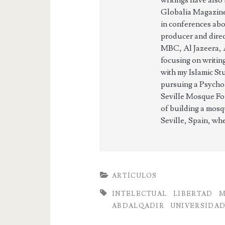
writings have also
Globalia Magazine,
in conferences abou
producer and dire
MBC, Al Jazeera, 
focusing on writing
with my Islamic St
pursuing a Psycho
Seville Mosque Fou
of building a mosqu
Seville, Spain, wh
ARTÍCULOS
INTELECTUAL
LIBERTAD
M
ABDALQADIR
UNIVERSIDA