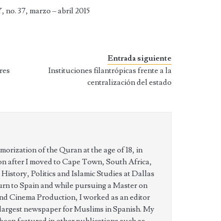
no. 37, marzo – abril 2015
Entrada siguiente
res
Instituciones filantrópicas frente a la
centralización del estado
orization of the Quran at the age of 18, in
on after I moved to Cape Town, South Africa,
 History, Politics and Islamic Studies at Dallas
urn to Spain and while pursuing a Master on
d Cinema Production, I worked as an editor
 largest newspaper for Muslims in Spanish. My