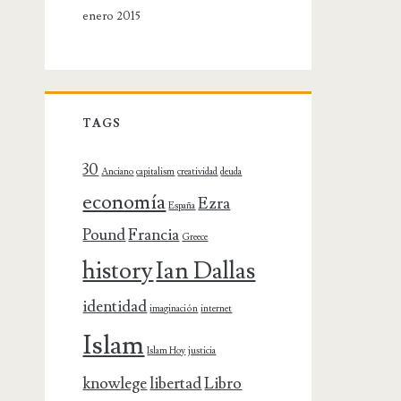
enero 2015
TAGS
30
Anciano
capitalism
creatividad
deuda
economía
Ezra
España
Pound
Francia
Greece
history
Ian Dallas
identidad
imaginación
internet
Islam
Islam Hoy
justicia
knowlege
libertad
Libro