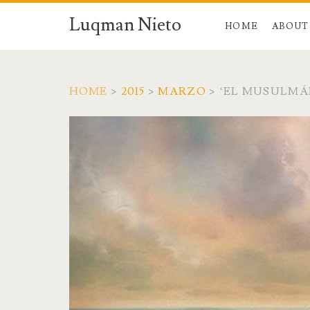
Luqman Nieto
HOME
ABOUT
HOME
>
2015
>
MARZO
>
‘EL MUSULMÁN