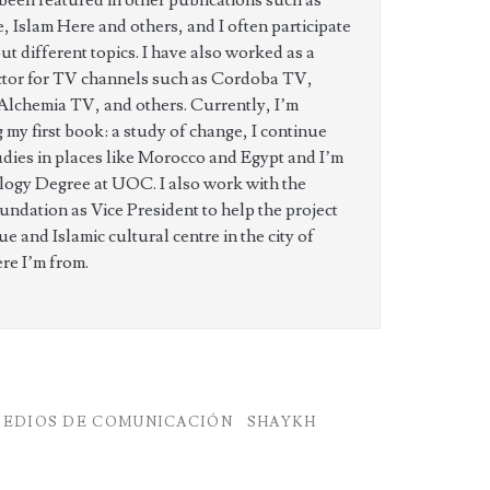
 been featured in other publications such as
 Islam Here and others, and I often participate
t different topics. I have also worked as a
ctor for TV channels such as Cordoba TV,
Alchemia TV, and others. Currently, I’m
 my first book: a study of change, I continue
udies in places like Morocco and Egypt and I’m
logy Degree at UOC. I also work with the
ndation as Vice President to help the project
e and Islamic cultural centre in the city of
ere I’m from.
EDIOS DE COMUNICACIÓN
SHAYKH
D