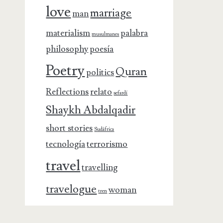
love
marriage
man
materialism
palabra
musulmanes
philosophy
poesía
Poetry
Quran
politics
Reflections
relato
sefardí
Shaykh Abdalqadir
short stories
Sudáfrica
tecnología
terrorismo
travel
travelling
travelogue
woman
tren