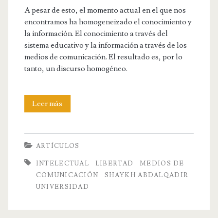
A pesar de esto, el momento actual en el que nos
encontramos ha homogeneizado el conocimiento y
la información. El conocimiento a través del
sistema educativo y la información a través de los
medios de comunicación. El resultado es, por lo
tanto, un discurso homogéneo.
‘El
Leer más
musulmán
es,
ARTÍCULOS
por
INTELECTUAL
LIBERTAD
MEDIOS DE
definición,
COMUNICACIÓN
SHAYKH ABDALQADIR
UNIVERSIDAD
intelectual’