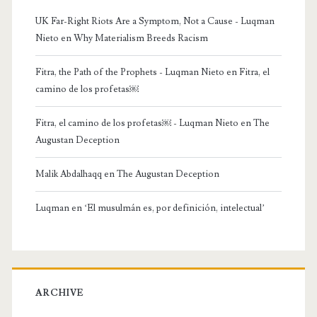
UK Far-Right Riots Are a Symptom, Not a Cause - Luqman
Nieto
en
Why Materialism Breeds Racism
Fitra, the Path of the Prophets - Luqman Nieto
en
Fitra, el
camino de los profetas￼
Fitra, el camino de los profetas￼ - Luqman Nieto
en
The
Augustan Deception
Malik Abdalhaqq
en
The Augustan Deception
Luqman
en
‘El musulmán es, por definición, intelectual’
ARCHIVE