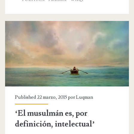
centralización
del
estado
Published 22 marzo, 2015 por
Luqman
‘El musulmán es, por
definición, intelectual’