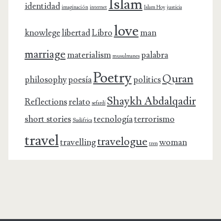
Islam
identidad
imaginación
internet
Islam Hoy
justicia
love
knowlege
libertad
Libro
man
marriage
materialism
palabra
musulmanes
Poetry
Quran
philosophy
poesía
politics
Shaykh Abdalqadir
Reflections
relato
sefardí
short stories
tecnología
terrorismo
Sudáfrica
travel
travelogue
travelling
woman
tren