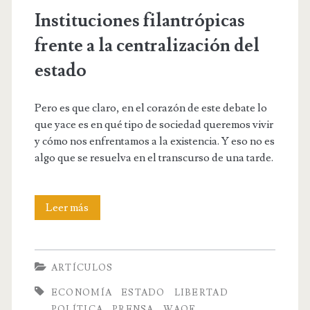
Instituciones filantrópicas
frente a la centralización del
estado
Pero es que claro, en el corazón de este debate lo
que yace es en qué tipo de sociedad queremos vivir
y cómo nos enfrentamos a la existencia. Y eso no es
algo que se resuelva en el transcurso de una tarde.
Instituciones
Leer más
filantrópicas
frente
ARTÍCULOS
a
ECONOMÍA
ESTADO
LIBERTAD
la
POLÍTICA
PRENSA
WAQF