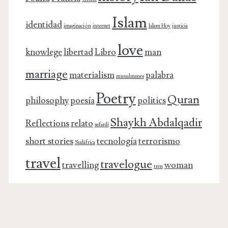
Islam
identidad
imaginación
internet
Islam Hoy
justicia
love
knowlege
libertad
Libro
man
marriage
materialism
palabra
musulmanes
Poetry
Quran
philosophy
poesía
politics
Shaykh Abdalqadir
Reflections
relato
sefardí
short stories
tecnología
terrorismo
Sudáfrica
travel
travelogue
travelling
woman
tren