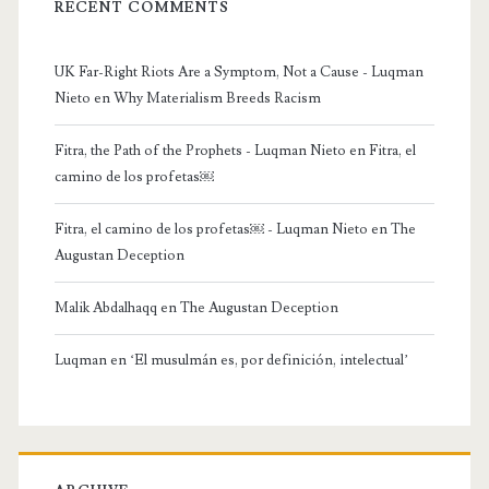
RECENT COMMENTS
UK Far-Right Riots Are a Symptom, Not a Cause - Luqman
Nieto
en
Why Materialism Breeds Racism
Fitra, the Path of the Prophets - Luqman Nieto
en
Fitra, el
camino de los profetas￼
Fitra, el camino de los profetas￼ - Luqman Nieto
en
The
Augustan Deception
Malik Abdalhaqq
en
The Augustan Deception
Luqman
en
‘El musulmán es, por definición, intelectual’