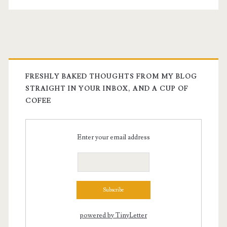
eres:
la
importancia
de
la
FRESHLY BAKED THOUGHTS FROM MY BLOG
STRAIGHT IN YOUR INBOX, AND A CUP OF
palabra
COFEE
Enter your email address
powered by TinyLetter