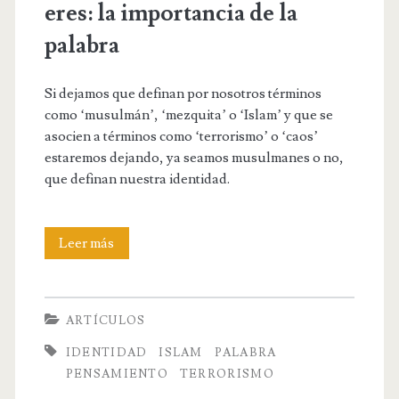
eres: la importancia de la
palabra
Si dejamos que definan por nosotros términos
como ‘musulmán’, ‘mezquita’ o ‘Islam’ y que se
asocien a términos como ‘terrorismo’ o ‘caos’
estaremos dejando, ya seamos musulmanes o no,
que definan nuestra identidad.
No
Leer más
dejes
que
ARTÍCULOS
definan
IDENTIDAD
ISLAM
PALABRA
quién
PENSAMIENTO
TERRORISMO