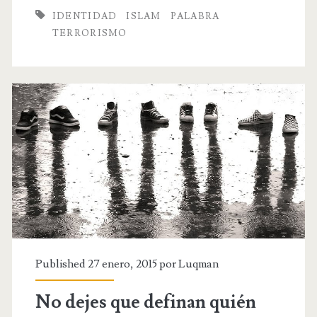
que
IDENTIDAD
ISLAM
PALABRA
definan
TERRORISMO
quién
eres
–
La
importancia
de
la
palabra
Published 27 enero, 2015 por
Luqman
No dejes que definan quién