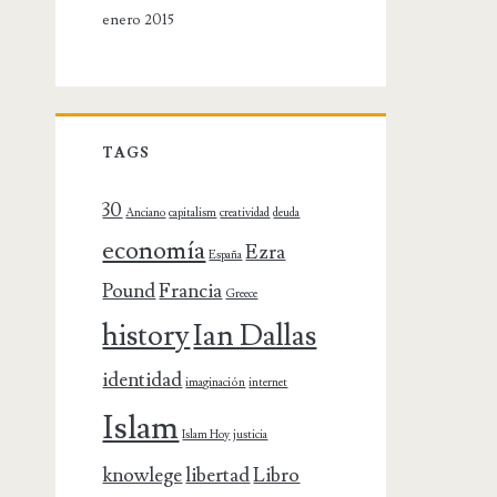
enero 2015
TAGS
30
Anciano
capitalism
creatividad
deuda
economía
Ezra
España
Pound
Francia
Greece
history
Ian Dallas
identidad
imaginación
internet
Islam
Islam Hoy
justicia
knowlege
libertad
Libro