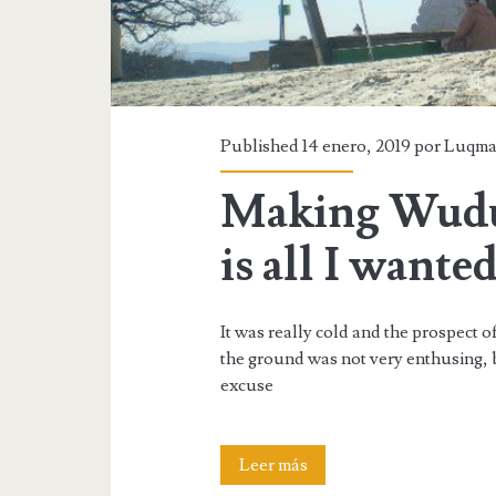
Published 14 enero, 2019 por
Luqm
Making Wudu
is all I wante
It was really cold and the prospect
the ground was not very enthusing, 
excuse
Making
Leer más