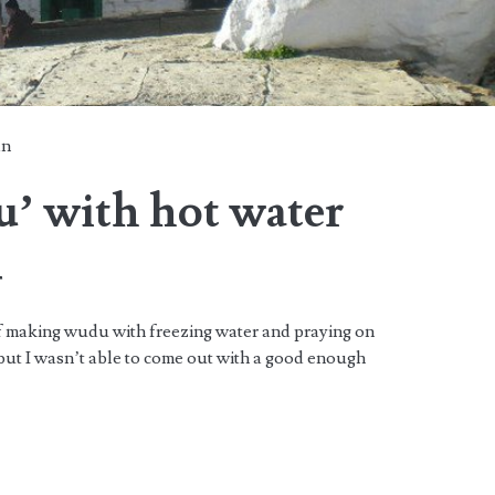
an
’ with hot water
d
 of making wudu with freezing water and praying on
but I wasn’t able to come out with a good enough