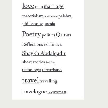
love
marriage
man
materialism
palabra
musulmanes
philosophy
poesía
Poetry
Quran
politics
Reflections
relato
sefardí
Shaykh Abdalqadir
short stories
Sudáfrica
tecnología
terrorismo
travel
travelling
travelogue
woman
tren