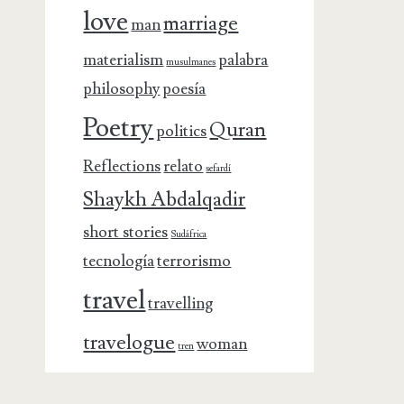
love
marriage
man
materialism
palabra
musulmanes
philosophy
poesía
Poetry
Quran
politics
Reflections
relato
sefardí
Shaykh Abdalqadir
short stories
Sudáfrica
tecnología
terrorismo
travel
travelling
travelogue
woman
tren