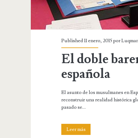
Published 11 enero, 2015 por
Luqma
El doble barem
española
El asunto de los musulmanes en Esp
reconstruir una realidad histórica g
pasado se…
El
Leer más