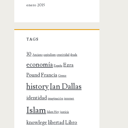
enero 2015
TAGS
30
Anciano
capitalism
creatividad
deuda
economía
Ezra
España
Pound
Francia
Greece
history
Ian Dallas
identidad
imaginación
internet
Islam
Islam Hoy
justicia
knowlege
libertad
Libro