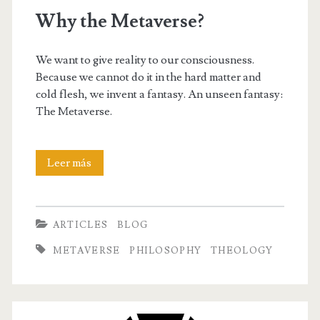
Why the Metaverse?
We want to give reality to our consciousness.
Because we cannot do it in the hard matter and
cold flesh, we invent a fantasy. An unseen fantasy:
The Metaverse.
Why
Leer más
the
Metaverse?
ARTICLES
BLOG
METAVERSE
PHILOSOPHY
THEOLOGY