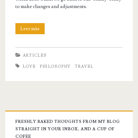
to make changes and adjustments.
T.A.Z.
Leer más
moments,
travelling,
ARTICLES
sexual
LOVE
PHILOSOPHY
TRAVEL
intimacy
and
prayer
FRESHLY BAKED THOUGHTS FROM MY BLOG
STRAIGHT IN YOUR INBOX, AND A CUP OF
COFEE