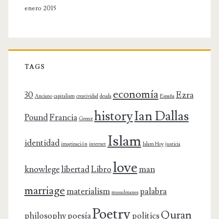
enero 2015
TAGS
economía
30
Ezra
Anciano
capitalism
creatividad
deuda
España
history
Ian Dallas
Pound
Francia
Greece
Islam
identidad
imaginación
internet
Islam Hoy
justicia
love
knowlege
libertad
Libro
man
marriage
materialism
palabra
musulmanes
Poetry
Quran
philosophy
poesía
politics