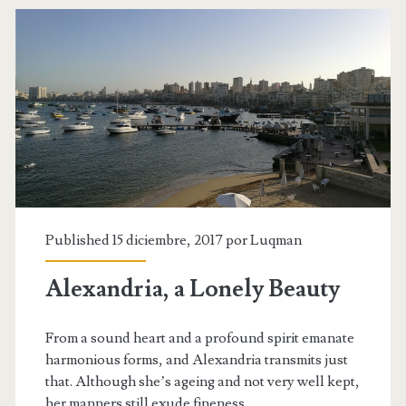
this
World
Published 15 diciembre, 2017 por
Luqman
Alexandria, a Lonely Beauty
From a sound heart and a profound spirit emanate
harmonious forms, and Alexandria transmits just
that. Although she’s ageing and not very well kept,
her manners still exude fineness.