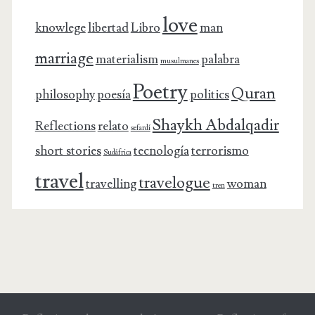
love
knowlege
libertad
Libro
man
marriage
materialism
palabra
musulmanes
Poetry
Quran
philosophy
poesía
politics
Shaykh Abdalqadir
Reflections
relato
sefardí
short stories
tecnología
terrorismo
Sudáfrica
travel
travelogue
travelling
woman
tren