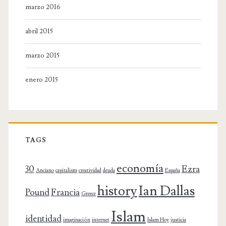
marzo 2016
abril 2015
marzo 2015
enero 2015
TAGS
economía
30
Ezra
Anciano
capitalism
creatividad
deuda
España
history
Ian Dallas
Pound
Francia
Greece
Islam
identidad
imaginación
internet
Islam Hoy
justicia