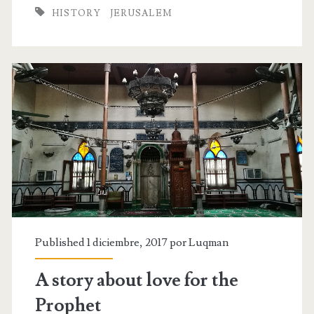
begin
HISTORY
JERUSALEM
to
understand
what
has
happened
with
Jerusalem
Published 1 diciembre, 2017 por
Luqman
A story about love for the
Prophet