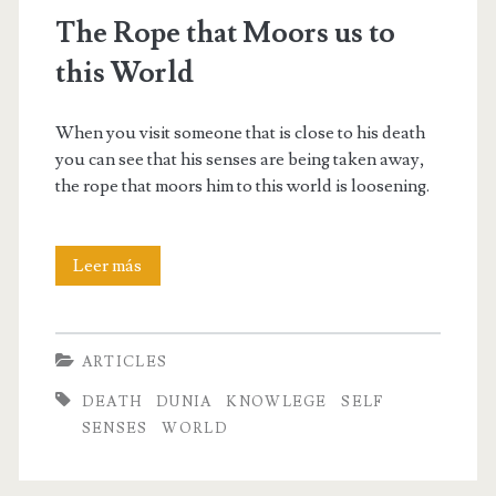
The Rope that Moors us to
this World
When you visit someone that is close to his death
you can see that his senses are being taken away,
the rope that moors him to this world is loosening.
The
Leer más
Rope
that
ARTICLES
Moors
DEATH
DUNIA
KNOWLEGE
SELF
us
SENSES
WORLD
to