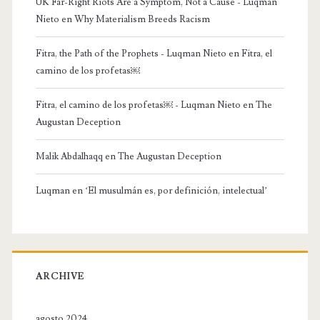
UK Far-Right Riots Are a Symptom, Not a Cause - Luqman
Nieto
en
Why Materialism Breeds Racism
Fitra, the Path of the Prophets - Luqman Nieto
en
Fitra, el
camino de los profetas￼
Fitra, el camino de los profetas￼ - Luqman Nieto
en
The
Augustan Deception
Malik Abdalhaqq
en
The Augustan Deception
Luqman
en
‘El musulmán es, por definición, intelectual’
ARCHIVE
agosto 2024