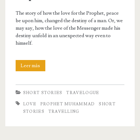
The story of how the love for the Prophet, peace
be upon him, changed the destiny of a man. Or, we
may say, how the love of the Messenger made his
destiny unfold in an unexpected way even to
himself.
A
Leer más
story
about
SHORT STORIES
TRAVELOGUE
love
LOVE
PROPHET MUHAMMAD
SHORT
for
STORIES
TRAVELLING
the
Prophet