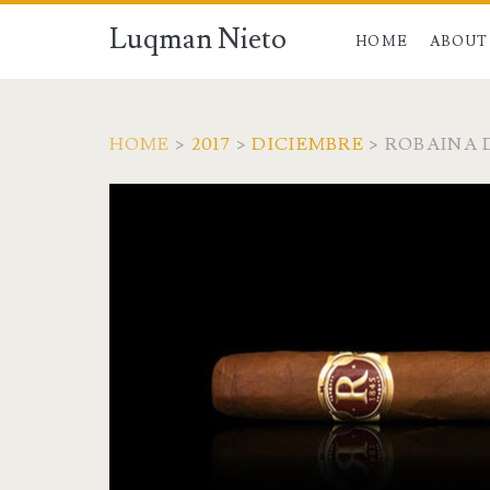
Luqman Nieto
HOME
ABOUT
HOME
>
2017
>
DICIEMBRE
>
ROBAINA 