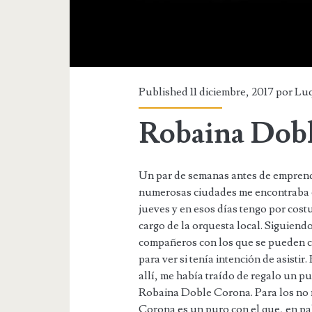
Published 11 diciembre, 2017 por
Lu
Robaina Dob
Un par de semanas antes de emprende
numerosas ciudades me encontraba e
jueves y en esos días tengo por costu
cargo de la orquesta local. Siguien
compañeros con los que se pueden co
para ver si tenía intención de asisti
allí, me había traído de regalo un p
Robaina Doble Corona. Para los no
Corona es un puro con el que, en pal