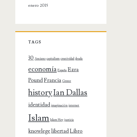
enero 2015
TAGS
30
Anciano
capitalism
creatividad
deuda
economía
Ezra
España
Pound
Francia
Greece
history
Ian Dallas
identidad
imaginación
internet
Islam
Islam Hoy
justicia
knowlege
libertad
Libro