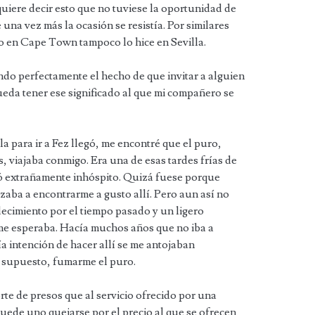
iere decir esto que no tuviese la oportunidad de
una vez más la ocasión se resistía. Por similares
o en Cape Town tampoco lo hice en Sevilla.
ndo perfectamente el hecho de que invitar a alguien
ueda tener ese significado al que mi compañero se
a para ir a Fez llegó, me encontré que el puro,
, viajaba conmigo. Era una de esas tardes frías de
jó extrañamente inhóspito. Quizá fuese porque
aba a encontrarme a gusto allí. Pero aun así no
decimiento por el tiempo pasado y un ligero
 me esperaba. Hacía muchos años que no iba a
a intención de hacer allí se me antojaban
r supuesto, fumarme el puro.
rte de presos que al servicio ofrecido por una
uede uno quejarse por el precio al que se ofrecen