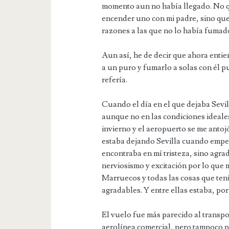
momento aun no había llegado. No qu
encender uno con mi padre, sino que 
razones a las que no lo había fumad
Aun así, he de decir que ahora entie
a un puro y fumarlo a solas con él p
refería.
Cuando el día en el que dejaba Sevill
aunque no en las condiciones ideales
invierno y el aeropuerto se me anto
estaba dejando Sevilla cuando empez
encontraba en mí tristeza, sino agra
nerviosismo y excitación por lo que
Marruecos y todas las cosas que tení
agradables. Y entre ellas estaba, po
El vuelo fue más parecido al transpo
aerolínea comercial, pero tampoco p