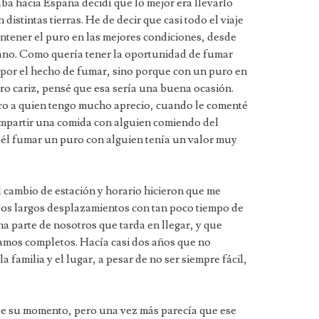
aba hacia España decidí que lo mejor era llevarlo
 distintas tierras. He de decir que casi todo el viaje
tener el puro en las mejores condiciones, desde
mano. Como quería tener la oportunidad de fumar
por el hecho de fumar, sino porque con un puro en
ro cariz, pensé que esa sería una buena ocasión.
o a quien tengo mucho aprecio, cuando le comenté
compartir una comida con alguien comiendo del
él fumar un puro con alguien tenía un valor muy
El cambio de estación y horario hicieron que me
los largos desplazamientos con tan poco tiempo de
a parte de nosotros que tarda en llegar, y que
amos completos. Hacía casi dos años que no
la familia y el lugar, a pesar de no ser siempre fácil,
se su momento, pero una vez más parecía que ese