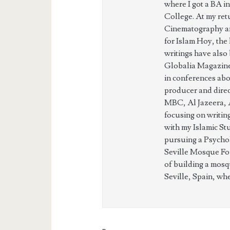
where I got a BA in
College. At my ret
Cinematography an
for Islam Hoy, the
writings have also
Globalia Magazine,
in conferences abou
producer and dire
MBC, Al Jazeera, 
focusing on writing
with my Islamic St
pursuing a Psycho
Seville Mosque Fou
of building a mosqu
Seville, Spain, wh