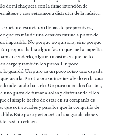
llo de mi chaqueta con la firme intención de
rmitiese y nos sentamos a disfrutar de la música.
 concierto estuvieron llenas de preparativos,
r de que en más de una ocasión estuve a punto de
ue imposible. No porque no quisiera, sino porque
ión propicia había algún factor que me lo impedía.
ara encenderlo, alguien insistió en que no lo
a su cargo y también los puros. Un poco
o lo guardé. Un puro es un poco como una espada
ue usarla. En otra ocasión se me olvidó en la casa
ido adecuado hacerlo. Un puro tiene dos facetas,
e uno gusta de fumar a solas y disfrutar de ellos
ue el simple hecho de estar en su compañía es
os que son sociales y para los que la compañía de
ndible. Este puro pertenecía a la segunda clase y
do casi un crimen.