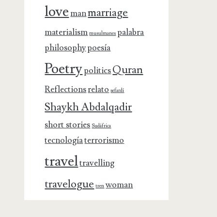
love
marriage
man
materialism
palabra
musulmanes
philosophy
poesía
Poetry
Quran
politics
Reflections
relato
sefardí
Shaykh Abdalqadir
short stories
Sudáfrica
tecnología
terrorismo
travel
travelling
travelogue
woman
tren