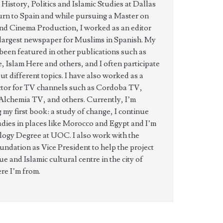
 History, Politics and Islamic Studies at Dallas
urn to Spain and while pursuing a Master on
d Cinema Production, I worked as an editor
 largest newspaper for Muslims in Spanish. My
 been featured in other publications such as
 Islam Here and others, and I often participate
t different topics. I have also worked as a
ctor for TV channels such as Cordoba TV,
Alchemia TV, and others. Currently, I’m
 my first book: a study of change, I continue
udies in places like Morocco and Egypt and I’m
logy Degree at UOC. I also work with the
ndation as Vice President to help the project
e and Islamic cultural centre in the city of
ere I’m from.