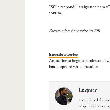
“Sí” le respondí, “traigo uno para t
sonrisa.
Escrito relato fue escrito en 2011
Entrada anterior
An outline to begin to understand w
has happened with Jerusalem
Luqman
I completed the mem
Majorca Spain. So