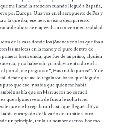
as que me llamó la atención cuando llegué a España,
mueve por Europa. Una vez en el aeropuerto de Fez y
sa a la que iba, ese nerviosismo desapareció.
radable ahora se empezaba a convertir en realidad.
erta de la casa donde los jóvenes con los que iba a
con las maletas en la mano y el puro dentro de
a primera bienvenida, que fue de mi primo, alguien
acercó, y no habiendo yo todavía entrado en la
el portal, me pregunto: “¿Has traído puros?”. Y de
 mí, desde que me lo regalaron hasta que llegué a
s puro que ese, y sabía que quien me había
también sabía que en Marruecos no es fácil
z que alguien venía de fuera le solía traer
de que me lo regalaron hasta que llegué allí yo
 había encargado de llevarlo de un sitio a otro
sde un principio, tenía su nombre escrito. Por eso