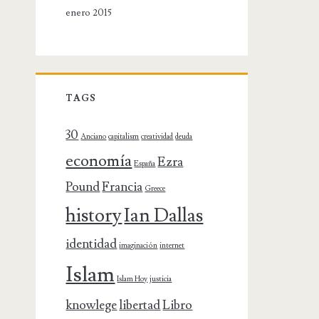
enero 2015
TAGS
30
Anciano
capitalism
creatividad
deuda
economía
Ezra
España
Pound
Francia
Greece
history
Ian Dallas
identidad
imaginación
internet
Islam
Islam Hoy
justicia
knowlege
libertad
Libro