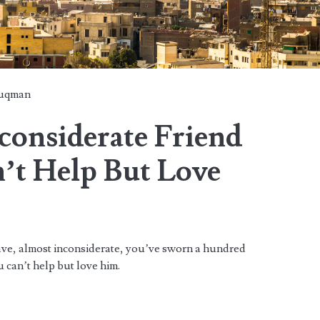
uqman
considerate Friend
’t Help But Love
l have, almost inconsiderate, you’ve sworn a hundred
ou can’t help but love him.