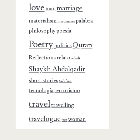
love
marriage
man
materialism
palabra
musulmanes
philosophy
poesía
Poetry
Quran
politics
Reflections
relato
sefardí
Shaykh Abdalqadir
short stories
Sudáfrica
tecnología
terrorismo
travel
travelling
travelogue
woman
tren