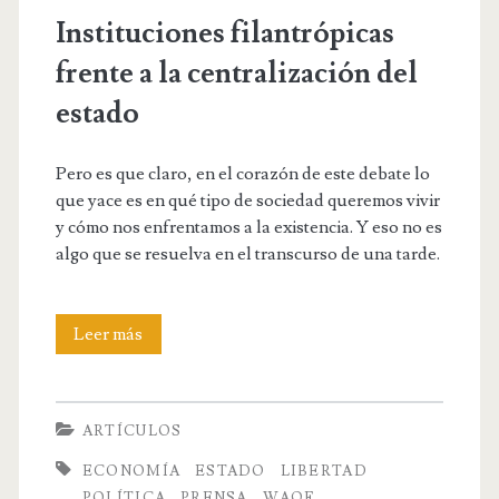
Instituciones filantrópicas
frente a la centralización del
estado
Pero es que claro, en el corazón de este debate lo
que yace es en qué tipo de sociedad queremos vivir
y cómo nos enfrentamos a la existencia. Y eso no es
algo que se resuelva en el transcurso de una tarde.
Instituciones
Leer más
filantrópicas
frente
ARTÍCULOS
a
ECONOMÍA
ESTADO
LIBERTAD
la
POLÍTICA
PRENSA
WAQF