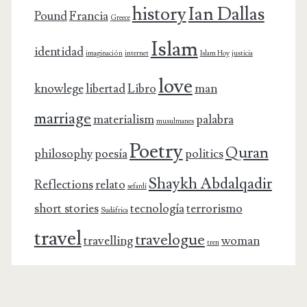
history
Ian Dallas
Pound
Francia
Greece
Islam
identidad
imaginación
internet
Islam Hoy
justicia
love
knowlege
libertad
Libro
man
marriage
materialism
palabra
musulmanes
Poetry
Quran
philosophy
poesía
politics
Shaykh Abdalqadir
Reflections
relato
sefardí
short stories
tecnología
terrorismo
Sudáfrica
travel
travelogue
travelling
woman
tren