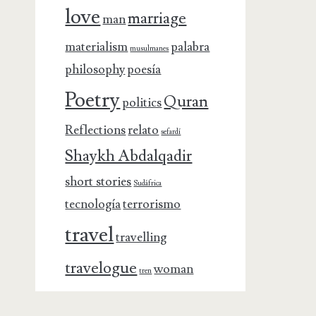
love
marriage
man
materialism
palabra
musulmanes
philosophy
poesía
Poetry
Quran
politics
Reflections
relato
sefardí
Shaykh Abdalqadir
short stories
Sudáfrica
tecnología
terrorismo
travel
travelling
travelogue
woman
tren