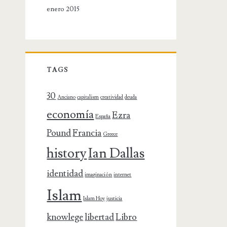
enero 2015
TAGS
30
Anciano
capitalism
creatividad
deuda
economía
Ezra
España
Pound
Francia
Greece
history
Ian Dallas
identidad
imaginación
internet
Islam
Islam Hoy
justicia
knowlege
libertad
Libro