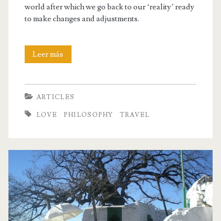
world after which we go back to our ‘reality’ ready
to make changes and adjustments.
T.A.Z.
Leer más
moments,
travelling,
ARTICLES
sexual
LOVE
PHILOSOPHY
TRAVEL
intimacy
and
prayer