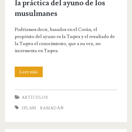
la práctica del ayuno de los
musulmanes
Podríamos decir, basados en el Corán, el
propósito del ayuno es la Taqwa y el resultado de
la Taqwa el conocimiento, que a su vez, no
incrementa en Taqwa.
Ramadán:
Leer más
esencia
y
ARTÍCULOS
forma
ISLAM
RAMADÁN
de
la