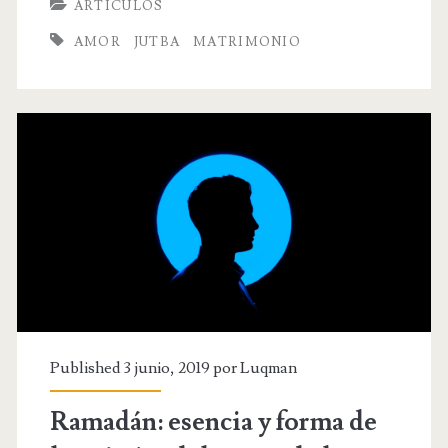
ARTÍCULOS
del
AMOR
JUTBA
MATRIMONIO
matrimonio:
Un
vestido
para
vosotros
y
un
vestido
para
Published 3 junio, 2019 por
Luqman
ellas
Ramadán: esencia y forma de