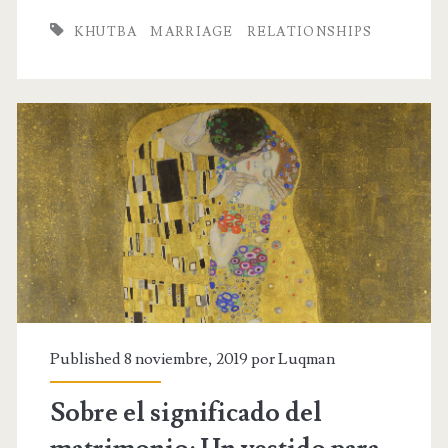
of
KHUTBA
MARRIAGE
RELATIONSHIPS
marriage:
«They
are
clothing
for
you
and
you
for
Published 8 noviembre, 2019 por
Luqman
them»:
Sobre el significado del