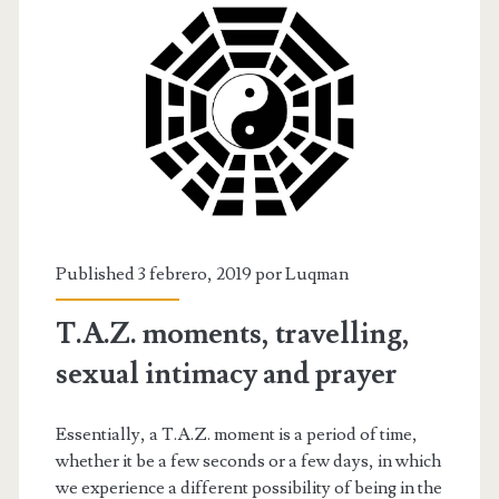
práctica
del
ayuno
de
los
musulmanes
Published 3 febrero, 2019 por
Luqman
T.A.Z. moments, travelling,
sexual intimacy and prayer
Essentially, a T.A.Z. moment is a period of time,
whether it be a few seconds or a few days, in which
we experience a different possibility of being in the