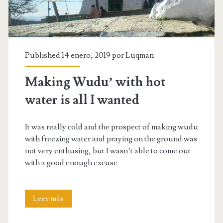
Published 14 enero, 2019 por
Luqman
Making Wudu’ with hot
water is all I wanted
It was really cold and the prospect of making wudu
with freezing water and praying on the ground was
not very enthusing, but I wasn’t able to come out
with a good enough excuse
Making
Leer más
Wudu’