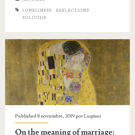
loneliness
LONELINESS
REFLECTIONS
is
SOLITUDE
the
embracing
of
solitude
Published 8 noviembre, 2019 por
Luqman
On the meaning of marriage: