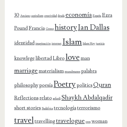
economía
30
Ezra
Anciano
capitalism
creatividad
deuda
España
history
Ian Dallas
Pound
Francia
Greece
Islam
identidad
imaginación
internet
Islam Hoy
justicia
love
knowlege
libertad
Libro
man
marriage
materialism
palabra
musulmanes
Poetry
Quran
philosophy
poesía
politics
Shaykh Abdalqadir
Reflections
relato
sefardí
short stories
tecnología
terrorismo
Sudáfrica
travel
travelogue
travelling
woman
tren