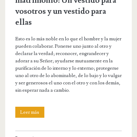
matrimonio: Un vestido para
vosotros y un vestido para
ellas
Esto es lo más noble en lo que el hombre y la mujer
pueden colaborar. Ponerse uno junto al otro y
declarar la verdad; reconocer, engrandecer y
adorar a su Señor; ayudarse mutuamente en la
purificación de lo interno y lo externo; protegerse
uno al otro de lo abominable, de lo bajo y lo vulgar
y ser generosos el uno con el otro y con los demás,
sin esperar nada a cambio.
Sobre
Leer más
el
significado