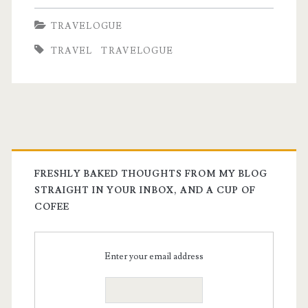
with
TRAVELOGUE
hot
TRAVEL
TRAVELOGUE
water
is
all
I
wanted
FRESHLY BAKED THOUGHTS FROM MY BLOG
STRAIGHT IN YOUR INBOX, AND A CUP OF
COFEE
Enter your email address