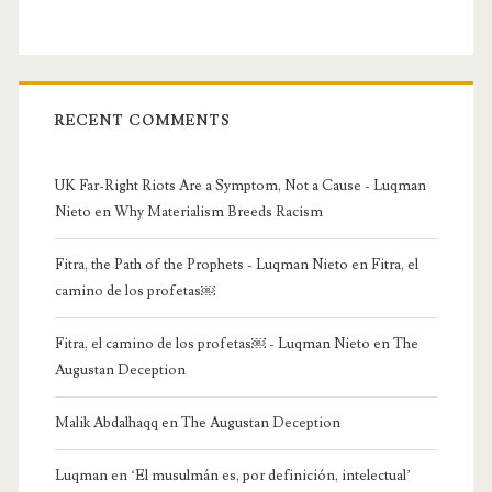
RECENT COMMENTS
UK Far-Right Riots Are a Symptom, Not a Cause - Luqman
Nieto
en
Why Materialism Breeds Racism
Fitra, the Path of the Prophets - Luqman Nieto
en
Fitra, el
camino de los profetas￼
Fitra, el camino de los profetas￼ - Luqman Nieto
en
The
Augustan Deception
Malik Abdalhaqq
en
The Augustan Deception
Luqman
en
‘El musulmán es, por definición, intelectual’