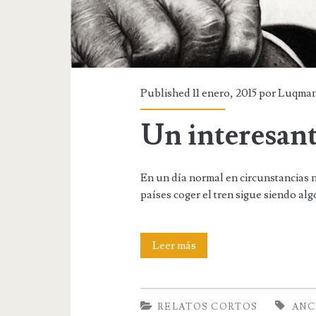
Published 11 enero, 2015 por
Luqma
Un interesant
En un día normal en circunstancias n
países coger el tren sigue siendo al
Un
Leer más
interesante
viaje
RELATOS CORTOS
ANC