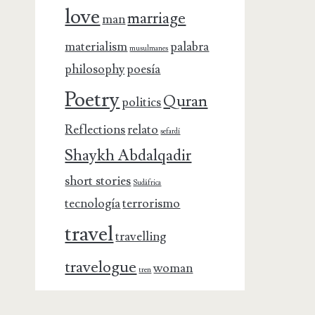
love
marriage
man
materialism
palabra
musulmanes
philosophy
poesía
Poetry
Quran
politics
Reflections
relato
sefardí
Shaykh Abdalqadir
short stories
Sudáfrica
tecnología
terrorismo
travel
travelling
travelogue
woman
tren