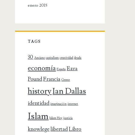
enero 2015
TAGS
30
Anciano
capitalism
creatividad
deuda
economía
Ezra
España
Pound
Francia
Greece
history
Ian Dallas
identidad
imaginación
internet
Islam
Islam Hoy
justicia
knowlege
libertad
Libro