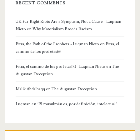
RECENT COMMENTS
UK Far-Right Riots Are a Symptom, Not a Cause - Luqman
Nieto
en
Why Materialism Breeds Racism
Fitra, the Path of the Prophets - Luqman Nieto
en
Fitra, el
camino de los profetas￼
Fitra, el camino de los profetas￼ - Luqman Nieto
en
The
Augustan Deception
Malik Abdalhaqq
en
The Augustan Deception
Luqman
en
‘El musulmán es, por definición, intelectual’