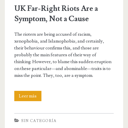
UK Far-Right Riots Are a
Symptom, Not a Cause
The rioters are being accused of racism,
xenophobia, and Islamophobia; and certainly,
their behaviour confirms this, and those are
probably the main features of their way of
thinking. However, to blame this sudden eruption
on these particular—and abominable—traits is to
miss the point. They, too, are a symptom.
UK
Leer más
Far-
Right
SIN CATEGORÍA
Riots