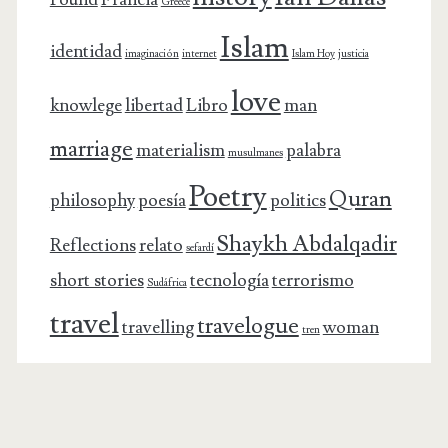
Greece
Islam
identidad
imaginación
internet
Islam Hoy
justicia
love
knowlege
libertad
Libro
man
marriage
materialism
palabra
musulmanes
Poetry
Quran
philosophy
poesía
politics
Shaykh Abdalqadir
Reflections
relato
sefardí
short stories
tecnología
terrorismo
Sudáfrica
travel
travelogue
travelling
woman
tren