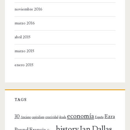
noviembre 2016
marzo 2016
abril 2015
marzo 2015
enero 2015
TAGS
economía
30
Ezra
Anciano
capitalism
creatividad
deuda
España
history
Ian Dallas
Pound
Francia