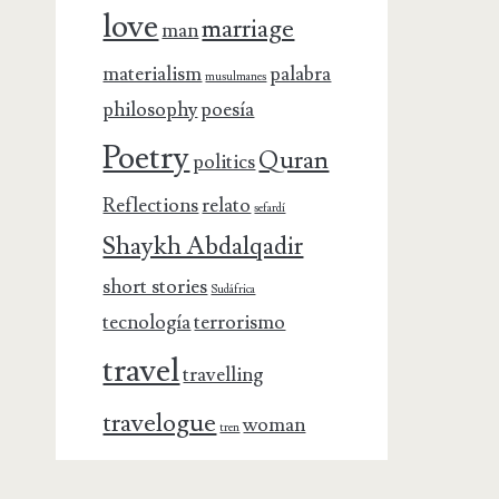
love
marriage
man
materialism
palabra
musulmanes
philosophy
poesía
Poetry
Quran
politics
Reflections
relato
sefardí
Shaykh Abdalqadir
short stories
Sudáfrica
tecnología
terrorismo
travel
travelling
travelogue
woman
tren