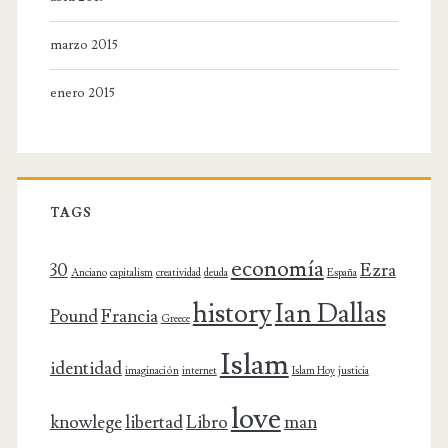
marzo 2015
enero 2015
TAGS
economía
30
Ezra
Anciano
capitalism
creatividad
deuda
España
history
Ian Dallas
Pound
Francia
Greece
Islam
identidad
imaginación
internet
Islam Hoy
justicia
love
knowlege
libertad
Libro
man