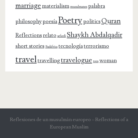
marriage
materialism
palabra
musulmanes
Poetry
Quran
philosophy
poesía
politics
Shaykh Abdalqadir
Reflections
relato
sefardí
short stories
tecnología
terrorismo
Sudáfrica
travel
travelogue
travelling
woman
tren
Reflexiones de un musulmán europeo – Reflections of a
European Muslim