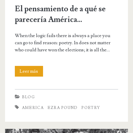
El pensamiento de a qué se
parecería América…
When the logic fails there is always a place you
can go to find reason: poetry. In does not matter
who could have won the elections; it is all the…
El
Leer más
pensamiento
de
BLOG
a
AMERICA
EZRA POUND
POETRY
qué
se