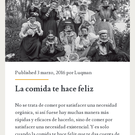
parecería
América…
Published 3 marzo, 2016 por
Luqman
La comida te hace feliz
No se trata de comer por satisfacer una necesidad
orgánica, si así fuese hay muchas manera más
rápidas y eficaces de hacerlo, sino de comer por
satisfacer una necesidad existencial. Y es solo
cuando la comida te hace feliz que te das cuenta de