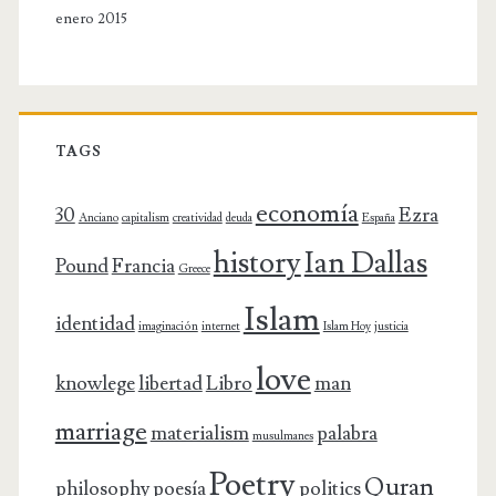
enero 2015
TAGS
economía
30
Ezra
Anciano
capitalism
creatividad
deuda
España
history
Ian Dallas
Pound
Francia
Greece
Islam
identidad
imaginación
internet
Islam Hoy
justicia
love
knowlege
libertad
Libro
man
marriage
materialism
palabra
musulmanes
Poetry
Quran
philosophy
poesía
politics