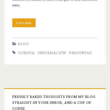
esto.
La
Leer más
comida
te
BLOG
hace
COMIDA
INFORMACIÓN
PREGUNTAS
feliz
FRESHLY BAKED THOUGHTS FROM MY BLOG
STRAIGHT IN YOUR INBOX, AND A CUP OF
COFEE