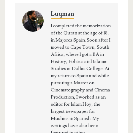
Luqman
I completed the memorization
of the Quran at the age of 18,
in Majorca Spain. Soon after I
moved to Cape Town, South
Africa, where I got a BA in
History, Politics and Islamic
Studies at Dallas College. At
my return to Spain and while
pursuing a Master on
Cinematography and Cinema
Production, I worked as an
editor for Islam Hoy, the
largest newspaper for
Muslims in Spanish. My
writings have also been
featured in other