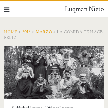
Luqman Nieto
HOME
>
2016
>
MARZO
>
LA COMIDA TE HACE
FELIZ
Published 3 marzo, 2016 por
Luqman