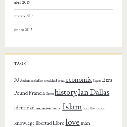
abril 2015
marzo 2015
enero 2015
TAGS
economía
30
Ezra
Anciano
capitalism
creatividad
deuda
España
history
Ian Dallas
Pound
Francia
Greece
Islam
identidad
imaginación
internet
Islam Hoy
justicia
love
knowlege
libertad
Libro
man