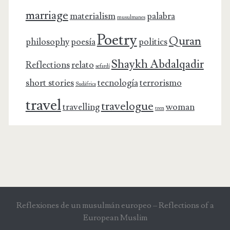
marriage
materialism
palabra
musulmanes
Poetry
Quran
philosophy
poesía
politics
Shaykh Abdalqadir
Reflections
relato
sefardí
short stories
tecnología
terrorismo
Sudáfrica
travel
travelogue
travelling
woman
tren
Reflexiones de un musulmán europeo – Reflections of a
European Muslim