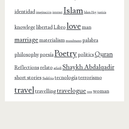
Islam
identidad
imaginación
internet
Islam Hoy
justicia
love
knowlege
libertad
Libro
man
marriage
materialism
palabra
musulmanes
Poetry
Quran
philosophy
poesía
politics
Shaykh Abdalqadir
Reflections
relato
sefardí
short stories
tecnología
terrorismo
Sudáfrica
travel
travelogue
travelling
woman
tren