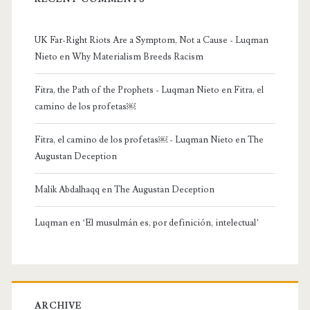
UK Far-Right Riots Are a Symptom, Not a Cause - Luqman
Nieto
en
Why Materialism Breeds Racism
Fitra, the Path of the Prophets - Luqman Nieto
en
Fitra, el
camino de los profetas￼
Fitra, el camino de los profetas￼ - Luqman Nieto
en
The
Augustan Deception
Malik Abdalhaqq
en
The Augustan Deception
Luqman
en
‘El musulmán es, por definición, intelectual’
ARCHIVE