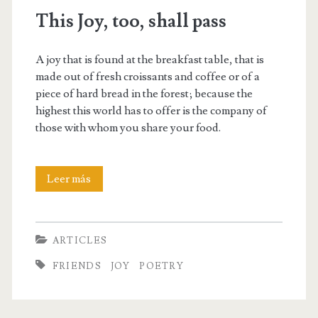
This Joy, too, shall pass
A joy that is found at the breakfast table, that is
made out of fresh croissants and coffee or of a
piece of hard bread in the forest; because the
highest this world has to offer is the company of
those with whom you share your food.
This
Leer más
Joy,
too,
ARTICLES
shall
FRIENDS
JOY
POETRY
pass