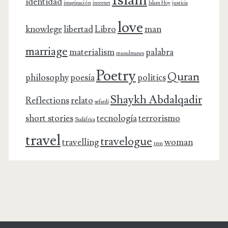
identidad
imaginación
internet
Islam Hoy
justicia
love
knowlege
libertad
Libro
man
marriage
materialism
palabra
musulmanes
Poetry
Quran
philosophy
poesía
politics
Shaykh Abdalqadir
Reflections
relato
sefardí
short stories
tecnología
terrorismo
Sudáfrica
travel
travelogue
travelling
woman
tren