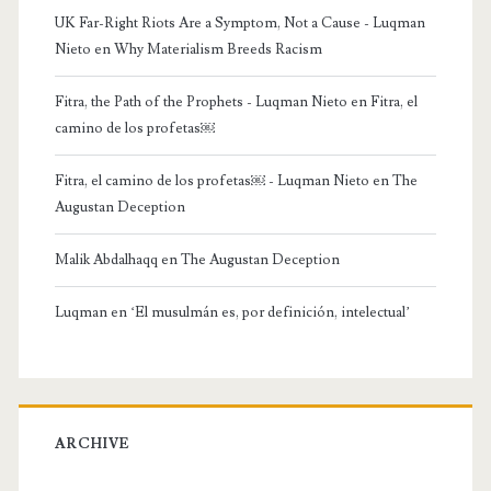
UK Far-Right Riots Are a Symptom, Not a Cause - Luqman
Nieto
en
Why Materialism Breeds Racism
Fitra, the Path of the Prophets - Luqman Nieto
en
Fitra, el
camino de los profetas￼
Fitra, el camino de los profetas￼ - Luqman Nieto
en
The
Augustan Deception
Malik Abdalhaqq
en
The Augustan Deception
Luqman
en
‘El musulmán es, por definición, intelectual’
ARCHIVE