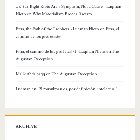
UK Far-Right Riots Are a Symptom, Not a Cause - Luqman
Nieto
en
Why Materialism Breeds Racism
Fitra, the Path of the Prophets - Luqman Nieto
en
Fitra, el
camino de los profetas￼
Fitra, el camino de los profetas￼ - Luqman Nieto
en
The
Augustan Deception
Malik Abdalhaqq
en
The Augustan Deception
Luqman
en
‘El musulmán es, por definición, intelectual’
ARCHIVE