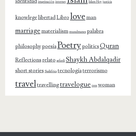
identidad
imaginación
internet
Islam Hoy
justicia
love
knowlege
libertad
Libro
man
marriage
materialism
palabra
musulmanes
Poetry
Quran
philosophy
poesía
politics
Shaykh Abdalqadir
Reflections
relato
sefardí
short stories
tecnología
terrorismo
Sudáfrica
travel
travelogue
travelling
woman
tren