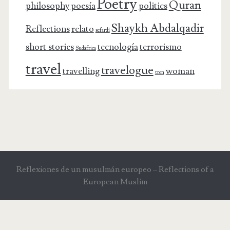
Poetry
Quran
philosophy
poesía
politics
Shaykh Abdalqadir
Reflections
relato
sefardí
short stories
tecnología
terrorismo
Sudáfrica
travel
travelogue
travelling
woman
tren
Reflexiones de un musulmán europeo – Reflections of a
European Muslim
"NATURE IS NOT A SYSTEM" GOETHE