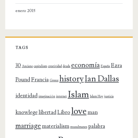
enero 2015
TAGS
economía
30
Ezra
Anciano
capitalism
creatividad
deuda
España
history
Ian Dallas
Pound
Francia
Greece
Islam
identidad
imaginación
internet
Islam Hoy
justicia
love
knowlege
libertad
Libro
man
marriage
materialism
palabra
musulmanes